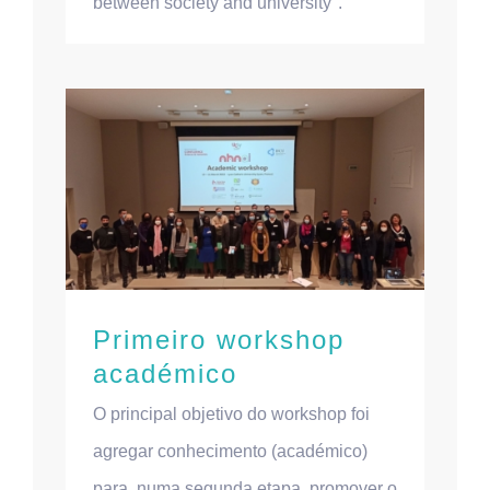
between society and university".
Primeiro workshop
académico
O principal objetivo do workshop foi
agregar conhecimento (académico)
para, numa segunda etapa, promover o