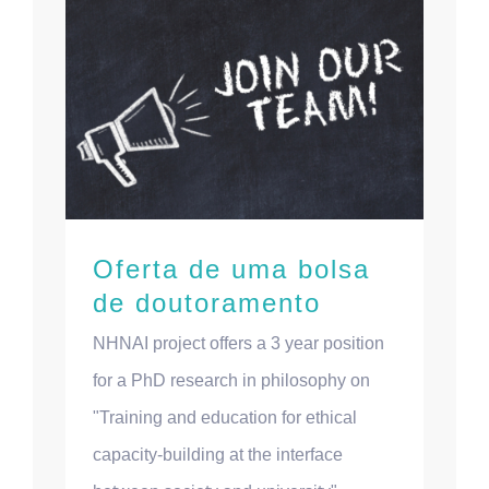
Oferta de uma bolsa
de doutoramento
NHNAI project offers a 3 year position
for a PhD research in philosophy on
"Training and education for ethical
capacity-building at the interface