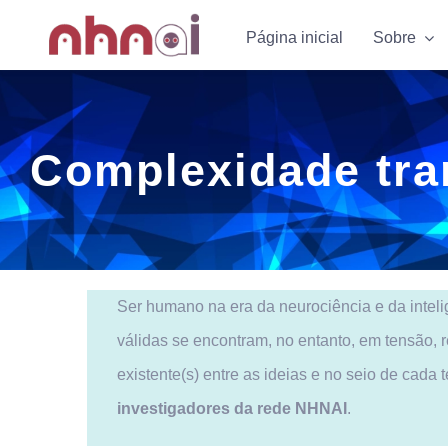
Skip
Página inicial
Página inicial
Sobre
Sobre
to
content
Complexidade tran
Ser humano na era da neurociência e da inteli
válidas se encontram, no entanto, em tensão, 
existente(s) entre as ideias e no seio de cad
investigadores da rede NHNAI
.