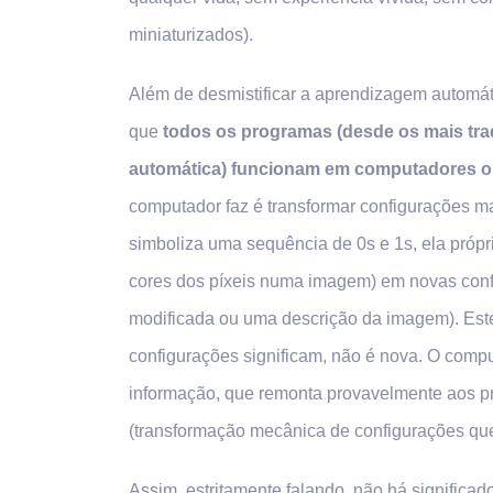
miniaturizados).
Além de desmistificar a aprendizagem automáti
que
todos os programas (desde os mais tra
automática) funcionam em computadores o
computador faz é transformar configurações ma
simboliza uma sequência de 0s e 1s, ela próp
cores dos píxeis numa imagem) em novas confi
modificada ou uma descrição da imagem). Este
configurações significam, não é nova. O compu
informação, que remonta provavelmente aos pr
(transformação mecânica de configurações qu
Assim, estritamente falando, não há signific