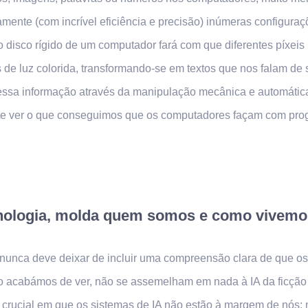
ente (com incrível eficiência e precisão) inúmeras configuraç
o disco rígido de um computador fará com que diferentes píxeis
de luz colorida, transformando-se em textos que nos falam de s
ssa informação através da manipulação mecânica e automática
nte ver o que conseguimos que os computadores façam com pro
ecnologia, molda quem somos e como vivemo
unca deve deixar de incluir uma compreensão clara de que os
acabámos de ver, não se assemelham em nada à IA da ficção c
do crucial em que os sistemas de IA não estão à margem de nós