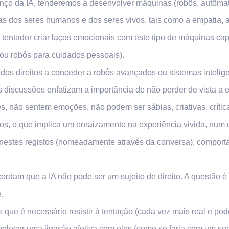
anço da IA, tenderemos a desenvolver máquinas (robôs, autômat
 dos seres humanos e dos seres vivos, tais como a empatia, a 
tentador criar laços emocionais com este tipo de máquinas ca
 ou robôs para cuidados pessoais).
os direitos a conceder a robôs avançados ou sistemas intelige
 discussões enfatizam a importância de não perder de vista a 
, não sentem emoções, não podem ser sábias, criativas, críti
rmos, o que implica um enraizamento na experiência vivida, num 
estes registos (nomeadamente através da conversa), comport
ncordam que a IA não pode ser um sujeito de direito. A questão
e.
ue é necessário resistir à tentação (cada vez mais real e pod
belecer uma ligação afetiva com eles (como se faria com um se