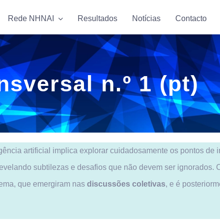
Rede NHNAI
Rede NHNAI
Resultados
Resultados
Notícias
Notícias
Contacto
Contacto
sversal n.º 1 (pt)
gência artificial implica explorar cuidadosamente os pontos de
revelando subtilezas e desafios que não devem ser ignorados.
a tema, que emergiram nas
discussões coletivas
, e é posterior