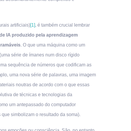
is artificiais)
[1]
, é também crucial lembrar
 de IA produzido pela aprendizagem
gramáveis
. O que uma máquina como um
 (uma série de ímanes num disco rígido
 uma sequência de números que codificam as
mplo, uma nova série de palavras, uma imagem
ateriais noutras de acordo com o que essas
lutiva de técnicas e tecnologias da
o como um antepassado do computador
 que simbolizam o resultado da soma).
enos emoções ou consciência. São, no entanto,