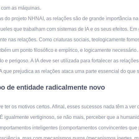
 com as máquinas.
 do projeto NHNAI, as relações são de grande importância na
eles que trabalham com sistemas de IA e os seus efeitos. Em g
nte nas relações. Como criaturas sociais, teologicamente fom
ambém um ponto filosófico e empírico, e logicamente necessário
do e perigoso. A IA deve ser utilizada para fortalecer as relaçõ
IA que prejudica as relações ataca uma parte essencial do que 
po de entidade radicalmente novo
 ter os motivos certos. Afinal, esses sucessos nada têm a ver
 É igualmente vertiginoso, se não mais, perceber que a humani
comportamentos inteligentes (comportamentos convincentes que
consciência, mas com mecanismos puros (mecanismos inertes,