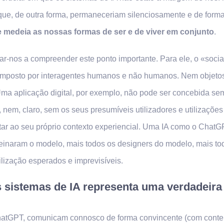
ue, de outra forma, permaneceriam silenciosamente e de forma 
 medeia as nossas formas de ser e de viver em conjunto
.
ar-nos a compreender este ponto importante. Para ele, o «soci
composto por interagentes humanos e não humanos. Nem objetos 
Uma aplicação digital, por exemplo, não pode ser concebida s
 nem, claro, sem os seus presumíveis utilizadores e utilizaçõe
ptar ao seu próprio contexto experiencial. Uma IA como o Chat
einaram o modelo, mais todos os designers do modelo, mais tod
ilização esperados e imprevisíveis.
s sistemas de IA representa uma verdadeira
atGPT, comunicam connosco de forma convincente (com conteú