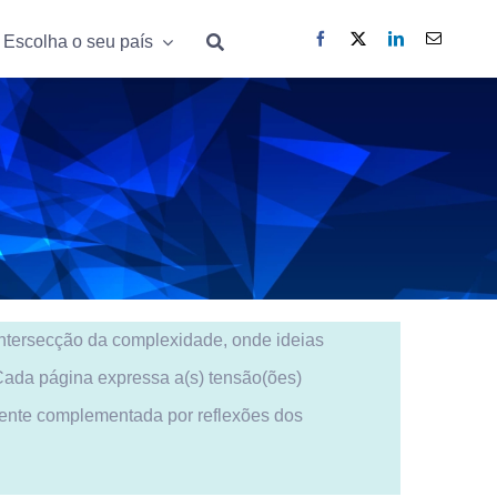
Escolha o seu país
Escolha o seu país
 intersecção da complexidade, onde ideias
 Cada página expressa a(s) tensão(ões)
mente complementada por reflexões dos