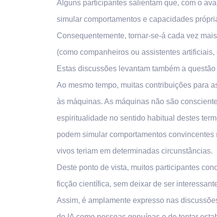
Alguns participantes salientam que, com o av
simular comportamentos e capacidades próprias
Consequentemente, tornar-se-á cada vez mais 
(como companheiros ou assistentes artificiais,
Estas discussões levantam também a questão d
Ao mesmo tempo, muitas contribuições para as
às máquinas. As máquinas não são conscientes
espiritualidade no sentido habitual destes te
podem simular comportamentos convincentes n
vivos teriam em determinadas circunstâncias.
Deste ponto de vista, muitos participantes co
ficção científica, sem deixar de ser interessant
Assim, é amplamente expresso nas discussões q
de IA como pessoas genuínas e de tentar esta