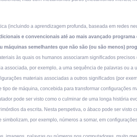
ca (incluindo a aprendizagem profunda, baseada em redes neura
dicionais e convencionais até ao mais avançado programa
u máquinas semelhantes que não são (ou são menos) pro
teriais às quais os humanos associaram significados precisos
ria associada, por exemplo, a uma sequência de palavras ou a
gurações materiais associadas a outros significados (por exe
 tipo de máquina, concebida para transformar configurações m
tador pode ser visto como o culminar de uma longa história evo
imórdios da escrita. Nesta perspetiva, o ábaco pode ser vist
e simbolizam, por exemplo, números a somar, em configurações
ados, imagens, palavras ou números nos computadores, muito m