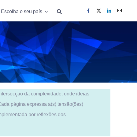
Escolha o seu país
Escolha o seu país
 intersecção da complexidade, onde ideias
 Cada página expressa a(s) tensão(ões)
omplementada por reflexões dos