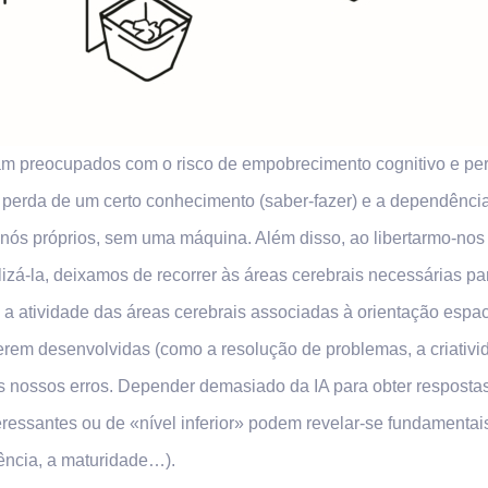
am preocupados com o risco de empobrecimento cognitivo e per
a perda de um certo conhecimento (saber-fazer) e a dependên
nós próprios, sem uma máquina. Além disso, ao libertarmo-nos 
izá-la, deixamos de recorrer às áreas cerebrais necessárias pa
a atividade das áreas cerebrais associadas à orientação espaci
serem desenvolvidas (como a resolução de problemas, a criativ
ossos erros. Depender demasiado da IA para obter respostas p
ressantes ou de «nível inferior» podem revelar-se fundamenta
ência, a maturidade…).