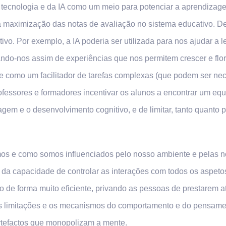
 da tecnologia e da IA como um meio para potenciar a aprendiz
a maximização das notas de avaliação no sistema educativo. D
vo. Por exemplo, a IA poderia ser utilizada para nos ajudar a
ando-nos assim de experiências que nos permitem crescer e flor
e como um facilitador de tarefas complexas (que podem ser ne
fessores e formadores incentivar os alunos a encontrar um equil
agem e o desenvolvimento cognitivo, e de limitar, tanto quanto p
s e como somos influenciados pelo nosso ambiente e pelas no
 da capacidade de controlar as interações com todos os aspet
o de forma muito eficiente, privando as pessoas de prestarem a
as limitações e os mecanismos do comportamento e do pensame
 artefactos que monopolizam a mente.