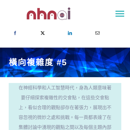
Skip
to
To
content
Na
首頁
關於NHNAI
NHNAI社群
橫向複雜度 #5
成果
最新消息
在神經科學和人工智慧時代，身為人類意味著
聯絡方式
要仔細探索複雜性的交會點，在這些交會點
Choose your country
上，看似合理的觀點卻存在著張力，展現出不
容忽視的微妙之處和挑戰。每一頁都表達了在
集體討論中湧現的觀點之間以及每個主題內部