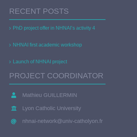
RECENT POSTS
PhD project offer in NHNAI’s activity 4
NHNAI first academic workshop
Launch of NHNAI project
PROJECT COORDINATOR
Mathieu GUILLERMIN
Lyon Catholic University
nhnai-network@univ-catholyon.fr