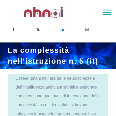
Skip
to
To
content
Na
NHNAI – Pagina principale
Il progetto
La complessità
La rete NHNAI
nell’istruzione n. 5 (it)
Risultati
Sala stampa
Essere umani nell’era delle neuroscienze e
Contatto
dell’intelligenza artificiale significa esplorare
Scegliete il vostro paese
con attenzione quei punti di intersezione della
complessità in cui idee valide si trovano
tuttavia in tensione tra loro, mettendo in luce