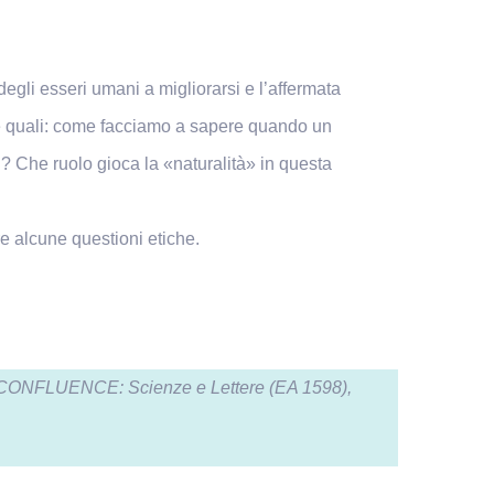
egli esseri umani a migliorarsi e l’affermata
nde quali: come facciamo a sapere quando un
 Che ruolo gioca la «naturalità» in questa
re alcune questioni etiche.
 UR CONFLUENCE: Scienze e Lettere (EA 1598),