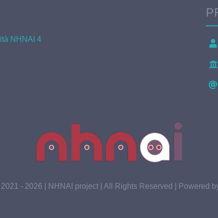
P
ività NHNAI 4
 2021 - 2026 | NHNAI project | All Rights Reserved | Powered 