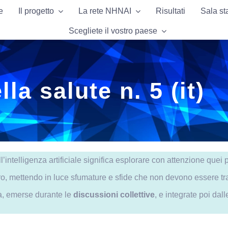
e
e
Il progetto
Il progetto
La rete NHNAI
La rete NHNAI
Risultati
Risultati
Sala s
Sala s
Scegliete il vostro paese
Scegliete il vostro paese
la salute n. 5 (it)
intelligenza artificiale significa esplorare con attenzione quei p
loro, mettendo in luce sfumature e sfide che non devono essere tr
ema, emerse durante le
discussioni collettive
, e integrate poi dall