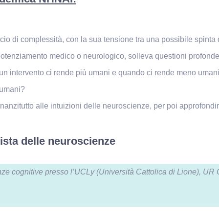
o di complessità, con la sua tensione tra una possibile spinta d
 di potenziamento medico o neurologico, solleva questioni profo
n intervento ci rende più umani e quando ci rende meno umani?
i umani?
nanzitutto alle intuizioni delle neuroscienze, per poi approfondi
ista delle neuroscienze
enze cognitive presso l’UCLy (Università Cattolica di Lione),