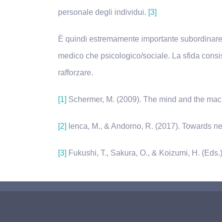
personale degli individui.
[3]
È quindi estremamente importante subordinare lo
medico che psicologico/sociale. La sfida consis
rafforzare.
[1]
Schermer, M. (2009). The mind and the mach
[2]
Ienca, M., & Andorno, R. (2017). Towards n
[3]
Fukushi, T., Sakura, O., & Koizumi, H. (Eds.