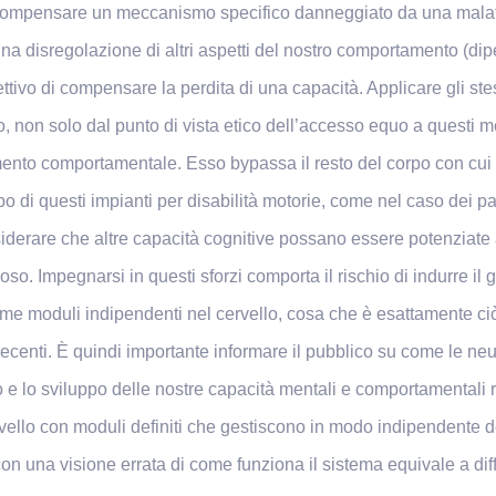
a compensare un meccanismo specifico danneggiato da una malat
 disregolazione di altri aspetti del nostro comportamento (dipe
biettivo di compensare la perdita di una capacità. Applicare gli ste
, non solo dal punto di vista etico dell’accesso equo a questi
ento comportamentale. Esso bypassa il resto del corpo con cui i
po di questi impianti per disabilità motorie, come nel caso dei paz
derare che altre capacità cognitive possano essere potenziate 
so. Impegnarsi in questi sforzi comporta il rischio di indurre il
e moduli indipendenti nel cervello, cosa che è esattamente ciò c
ecenti. È quindi importante informare il pubblico su come le neu
to e lo sviluppo delle nostre capacità mentali e comportamental
vello con moduli definiti che gestiscono in modo indipendente det
con una visione errata di come funziona il sistema equivale a di