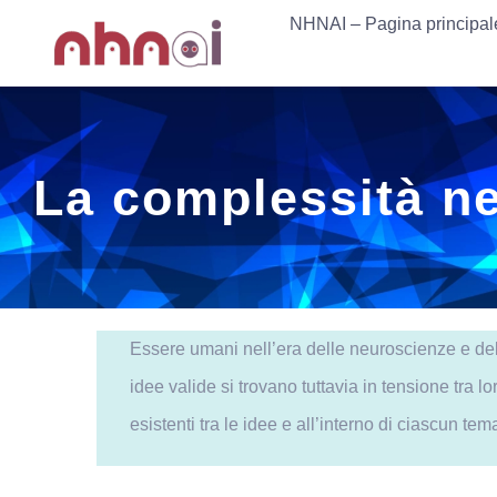
Skip
NHNAI – Pagina principal
NHNAI – Pagina principal
to
content
La complessità nel
Essere umani nell’era delle neuroscienze e dell’
idee valide si trovano tuttavia in tensione tra 
esistenti tra le idee e all’interno di ciascun t