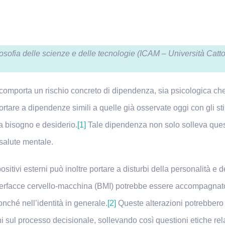
losofia delle scienze e delle tecnologie (ICAM – Università Cat
omporta un rischio concreto di dipendenza, sia psicologica che f
ortare a dipendenze simili a quelle già osservate oggi con gli st
ra bisogno e desiderio.
[1]
Tale dipendenza non solo solleva quest
 salute mentale.
positivi esterni può inoltre portare a disturbi della personalità 
erfacce cervello-macchina (BMI) potrebbe essere accompagnato
nonché nell’identità in generale.
[2]
Queste alterazioni potrebbero r
oni sul processo decisionale, sollevando così questioni etiche re