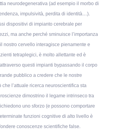
tia neurodegenerativa (ad esempio il morbo di
ndenza, impulsività, perdita di identità…).
ssi dispositivi di impianto cerebrale per
 mezzi, ma anche perché sminuisce l’importanza
l nostro cervello interagisce pienamente e
ienti tetraplegici, è molto allettante ed è
attraverso questi impianti bypassando il corpo
 grande pubblico a credere che le nostre
he l’attuale ricerca neuroscientifica sta
roscienze dimostrino il legame intrinseco tra
i richiedono uno sforzo (e possono comportare
erminate funzioni cognitive di alto livello è
ffondere conoscenze scientifiche false.