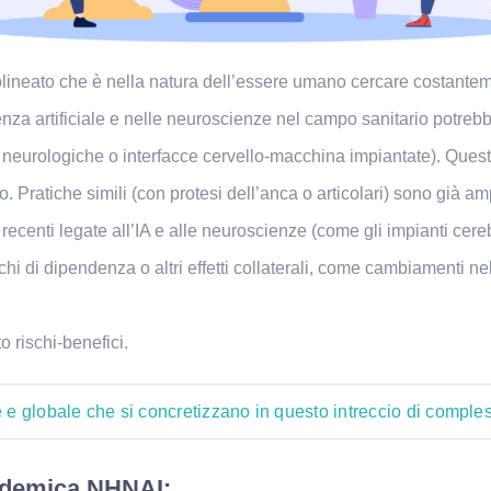
olineato che è nella natura dell’essere umano cercare costanteme
genza artificiale e nelle neuroscienze nel campo sanitario potre
esi neurologiche o interfacce cervello-macchina impiantate). Que
o. Pratiche simili (con protesi dell’anca o articolari) sono già 
ecenti legate all’IA e alle neuroscienze (come gli impianti cerebr
schi di dipendenza o altri effetti collaterali, come cambiamenti 
 rischi-benefici.
e e globale che si concretizzano in questo intreccio di comples
cademica NHNAI: