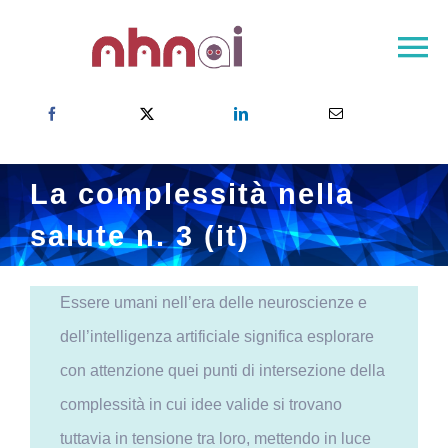
Skip
to
To
content
Na
NHNAI – Pagina principale
Il progetto
La complessità nella
La rete NHNAI
salute n. 3 (it)
Risultati
Sala stampa
Essere umani nell’era delle neuroscienze e
Contatto
dell’intelligenza artificiale significa esplorare
Scegliete il vostro paese
con attenzione quei punti di intersezione della
complessità in cui idee valide si trovano
tuttavia in tensione tra loro, mettendo in luce