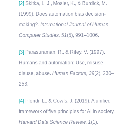
[2]
Skitka, L. J., Mosier, K., & Burdick, M.
(1999). Does automation bias decision-
making?.
International Journal of Human-
Computer Studies, 51
(5), 991–1006.
[3]
Parasuraman, R., & Riley, V. (1997).
Humans and automation: Use, misuse,
disuse, abuse.
Human Factors, 39
(2), 230–
253.
[4]
Floridi, L., & Cowls, J. (2019). A unified
framework of five principles for AI in society.
Harvard Data Science Review, 1
(1).