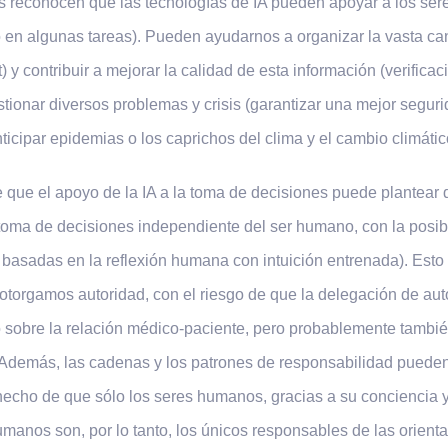
s reconocen que las tecnologías de IA pueden apoyar a los se
 en algunas tareas). Pueden ayudarnos a organizar la vasta ca
 y contribuir a mejorar la calidad de esta información (verificac
stionar diversos problemas y crisis (garantizar una mejor seguri
nticipar epidemias o los caprichos del clima y el cambio climátic
que el apoyo de la IA a la toma de decisiones puede plantear
la toma de decisiones independiente del ser humano, con la posi
asadas en la reflexión humana con intuición entrenada). Esto 
otorgamos autoridad, con el riesgo de que la delegación de auto
obre la relación médico-paciente, pero probablemente también 
 Además, las cadenas y los patrones de responsabilidad pueden 
 hecho de que sólo los seres humanos, gracias a su conciencia 
umanos son, por lo tanto, los únicos responsables de las orien