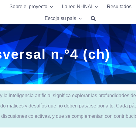
o
o
Sobre el proyecto
Sobre el proyecto
La red NHNAI
La red NHNAI
Resultados
Resultados
Escoja su pais
Escoja su pais
versal n.°4 (ch)
la inteligencia artificial significa explorar las profundidades d
o matices y desafíos que no deben pasarse por alto. Cada págin
n discusiones colectivas, y que se complementan con contribuci