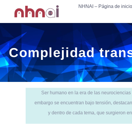
Skip
NHNAI – Página de inici
NHNAI – Página de inici
to
content
Complejidad trans
Ser humano en la era de las neurociencias y 
embargo se encuentran bajo tensión, destacand
y dentro de cada tema, que surgieron e