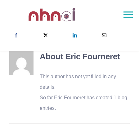
Skip
to
To
content
Na
Accueil
A propos
About
Eric Fourneret
Le réseau NHNAI
Résultats
This author has not yet filled in any
Actualités
details.
So far Eric Fourneret has created 1 blog
Contact
entries.
Choisissez votre pays