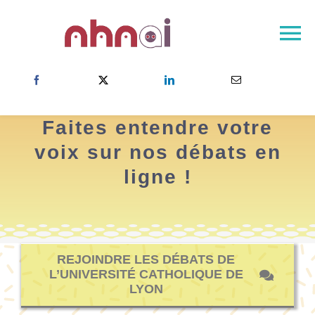
Skip
to
To
content
Na
Accueil
A propos
Faites entendre votre
Le réseau NHNAI
voix sur nos débats en
Résultats
ligne !
Actualités
Contact
Choisissez votre pays
REJOINDRE LES DÉBATS DE
L’UNIVERSITÉ CATHOLIQUE DE
LYON