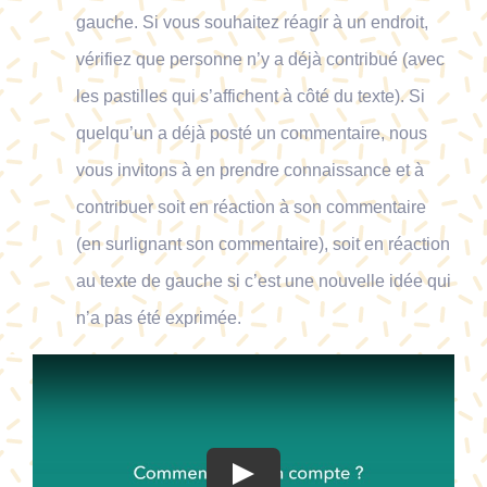
gauche. Si vous souhaitez réagir à un endroit,
vérifiez que personne n’y a déjà contribué (avec
les pastilles qui s’affichent à côté du texte). Si
quelqu’un a déjà posté un commentaire, nous
vous invitons à en prendre connaissance et à
contribuer soit en réaction à son commentaire
(en surlignant son commentaire), soit en réaction
au texte de gauche si c’est une nouvelle idée qui
n’a pas été exprimée.