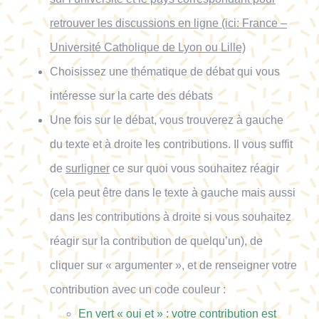
retrouver les discussions en ligne (ici: France –
Université Catholique de Lyon ou Lille)
Choisissez une thématique de débat qui vous
intéresse sur la carte des débats
Une fois sur le débat, vous trouverez à gauche
du texte et à droite les contributions. Il vous suffit
de
surligner
ce sur quoi vous souhaitez réagir
(cela peut être dans le texte à gauche mais aussi
dans les contributions à droite si vous souhaitez
réagir sur la contribution de quelqu’un), de
cliquer sur « argumenter », et de renseigner votre
contribution avec un code couleur :
En vert « oui et » : votre contribution est